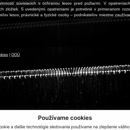
inností súvisiacich s ochranou lesov pred požiarmi. V opatreniac
ých zložiek. S uvedenými opatreniami je potrebné v primeranom roz
eľov lesov, právnické a fyzické osoby – podnikateľov miestne zaužív
okies
|
OOÚ
Používame cookies
okie a ďalšie technológie sledovania používame na zlepšenie vášho