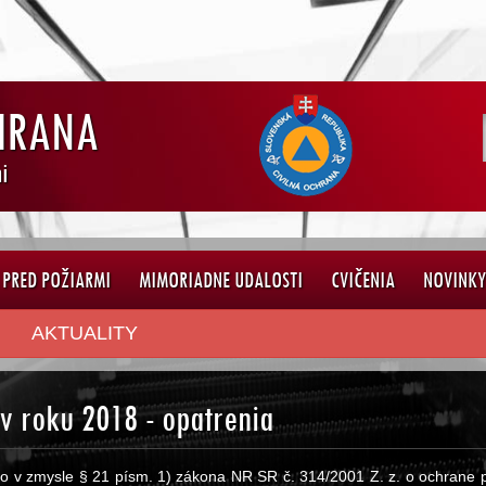
HRANA
i
PRED POŽIARMI
MIMORIADNE UDALOSTI
CVIČENIA
NOVINK
AKTUALITY
v roku 2018 - opatrenia
lo v zmysle § 21 písm. 1) zákona NR SR č. 314/2001 Z. z. o ochrane 