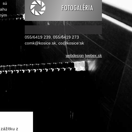
h sú
FOTOGALÉRIA
sahu
aným
055/6419 239, 055/6419 273
comk@kosice.sk
,
co@kosice.sk
webdesign
|
webex.sk
 zážitku z