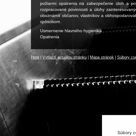
požiarmi opatrenia na zabezpečenie úloh a pov
rozpracované povinnosti a úlohy zainteresovan
oboznámiť občanov, vlastníkov a obhospodarovat
spôsobom.
Usmernenie hlavného hygienika
Opatrenia
Hore
|
Vytlačiť aktuálnu stránku
|
Mapa stránok
|
Súbory co
Súbory co