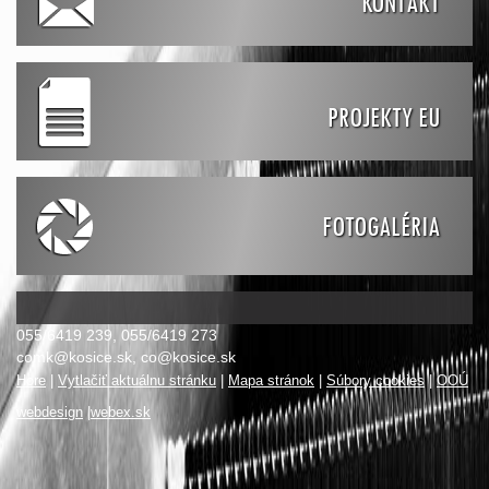
KONTAKT
PROJEKTY EU
FOTOGALÉRIA
055/6419 239, 055/6419 273
comk@kosice.sk
,
co@kosice.sk
Hore
|
Vytlačiť aktuálnu stránku
|
Mapa stránok
|
Súbory cookies
|
OOÚ
webdesign
|
webex.sk