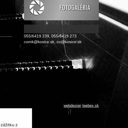
FOTOGALÉRIA
______
055/6419 239, 055/6419 273
comk@kosice.sk
,
co@kosice.sk
webdesign
|
webex.sk
 zážitku z