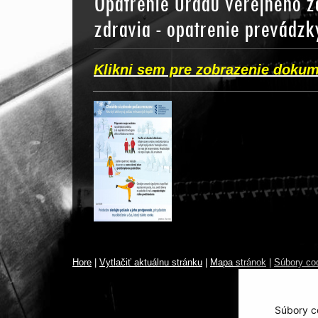
Opatrenie Úradu verejného zd
zdravia - opatrenie prevádz
Klikni sem pre zobrazenie doku
_______________________________________
Hore
|
Vytlačiť aktuálnu stránku
|
Mapa stránok
|
Súbory co
Súbory co