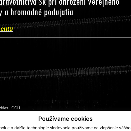
ravotníctva SR pri ohrození verejného
ky a hromadné podujatia
mentu
________________________________________________________
okies
|
OOÚ
Používame cookies
okie a ďalšie technológie sledovania používame na zlepšenie vášho