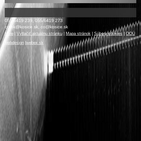
055/6419 239, 055/6419 273
comk@kosice.sk
,
co@kosice.sk
Hore
|
Vytlačiť aktuálnu stránku
|
Mapa stránok
|
Súbory cookies
|
OOÚ
webdesign
|
webex.sk